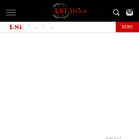
...
...
NEWS