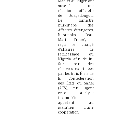
Mali et au Niger ont
suscité une
réaction officielle
de Ouagadougou.
Le ministre
burkinabè des
Affaires étrangères,
Karamoko Jean
Marie Traoré, a
reçu le chargé
d’affaires de
l’ambassade du
Nigeria afin de lui
faire part des
réserves exprimées
par les trois États de
la Confédération
des États du Sahel
(AES), qui jugent
cette analyse
incomplète et
appellent au
maintien d’une
coopération