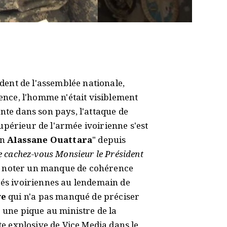
ident de l'assemblée nationale,
lence, l'homme n'était visiblement
nte dans son pays, l'attaque de
supérieur de l'armée ivoirienne s'est
en
Alassane Ouattara
" depuis
e cachez-vous Monsieur le Président
t de noter un manque de cohérence
tés ivoiriennes au lendemain de
ye
qui n'a pas manqué de préciser
é une pique au ministre de la
te explosive de Vice Media dans le