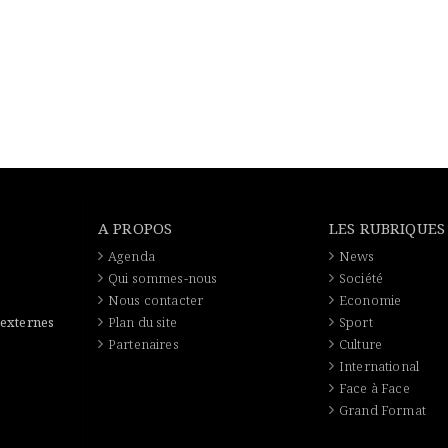
A PROPOS
LES RUBRIQUES
Agenda
News
Qui sommes-nous
Société
Nous contacter
Economie
 externes
Plan du site
Sport
Partenaires
Culture
International
Face à Face
Grand Format