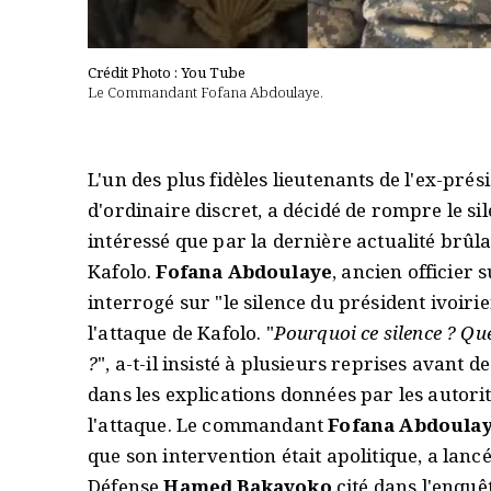
Crédit Photo : You Tube
Le Commandant Fofana Abdoulaye.
L'un des plus fidèles lieutenants de l'ex-prés
d'ordinaire discret, a décidé de rompre le si
intéressé que par la dernière actualité brûla
Kafolo.
Fofana Abdoulaye
, ancien officier 
interrogé sur "le silence du président ivoiri
l'attaque de Kafolo. "
Pourquoi ce silence ? Qu
?
", a-t-il insisté à plusieurs reprises avan
dans les explications données par les autori
l'attaque. Le commandant
Fofana Abdoula
que son intervention était apolitique, a lanc
Défense
Hamed Bakayoko
cité dans l'enquê