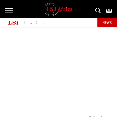
...
...
NEWS