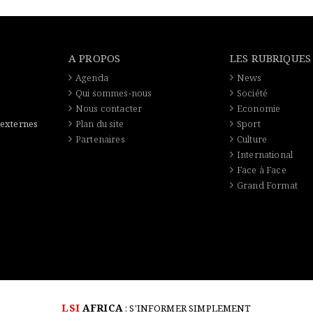
A PROPOS
LES RUBRIQUES
Agenda
News
Qui sommes-nous
Société
Nous contacter
Economie
 externes
Plan du site
Sport
Partenaires
Culture
International
Face à Face
Grand Format
LSI
AFRICA
: S'INFORMER SIMPLEMENT