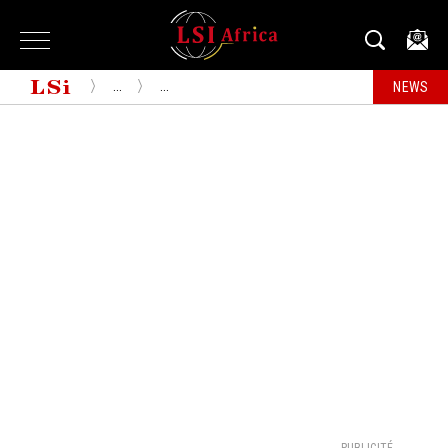
...
...
NEWS