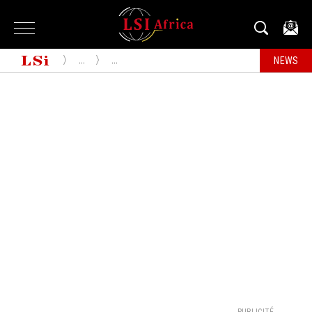
...
...
NEWS