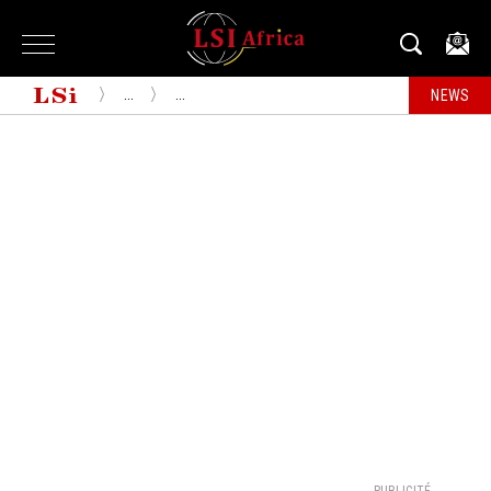
...
...
NEWS