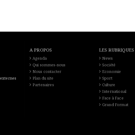
A PROPOS
LES RUBRIQUES
Agenda
News
Qui sommes-nous
Société
Nous contacter
Economie
 externes
Plan du site
Sport
Partenaires
Culture
International
Face à Face
Grand Format