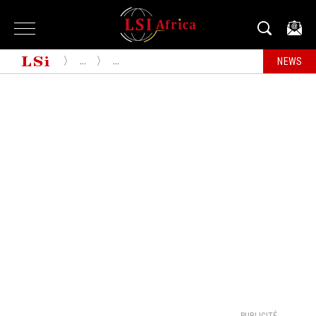
...
...
NEWS