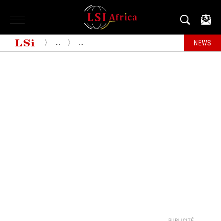
...
...
NEWS