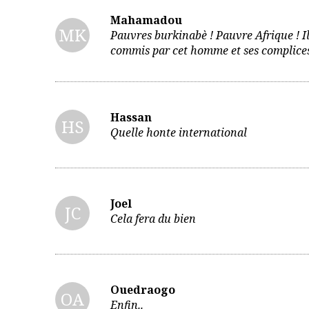
Mahamadou
MK
Pauvres burkinabè ! Pauvre Afrique ! I
commis par cet homme et ses complices 
Hassan
HS
Quelle honte international
Joel
JC
Cela fera du bien
Ouedraogo
OA
Enfin..