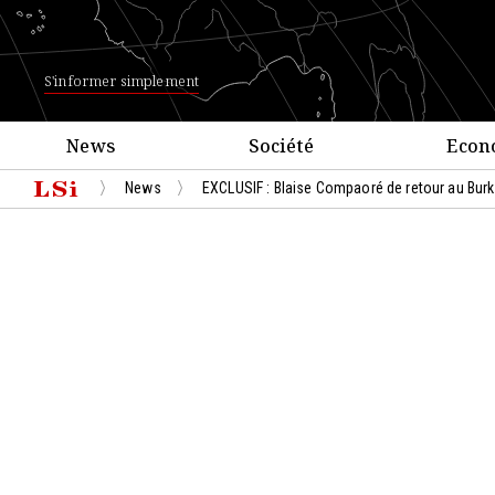
S'informer simplement
News
Société
Econ
News
EXCLUSIF : Blaise Compaoré de retour au Bur