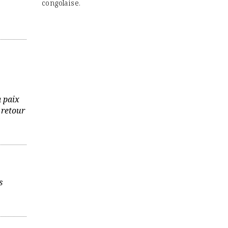
congolaise.
a paix
 retour
s