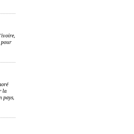
'ivoire,
t pour
aoré
r la
n pays,