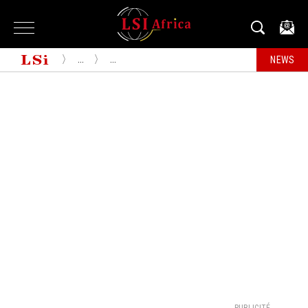
...
...
NEWS