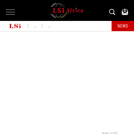
...
...
NEWS