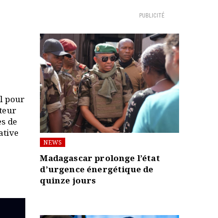
PUBLICITÉ
al pour
teur
es de
ative
NEWS
Madagascar prolonge l’état
d’urgence énergétique de
quinze jours