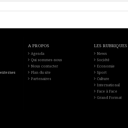
A PROPOS
LES RUBRIQUES
Agenda
News
Qui sommes-nous
Société
Nous contacter
Economie
 externes
Plan du site
Sport
Partenaires
Culture
International
Face à Face
Grand Format