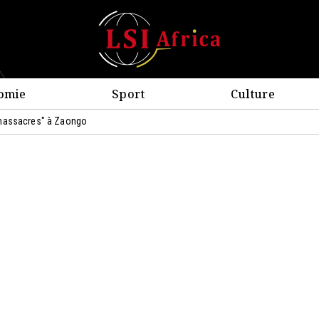
omie
Sport
Culture
"massacres" à Zaongo