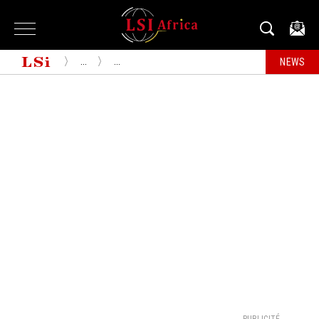
...
...
NEWS