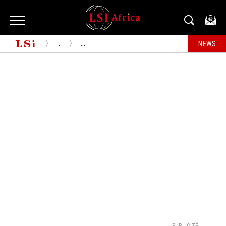
...
...
NEWS