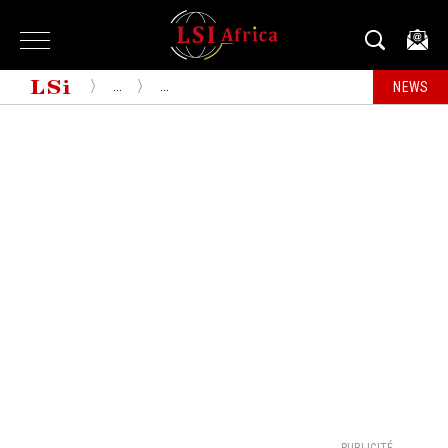
...
...
NEWS