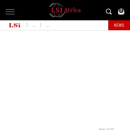
...
...
NEWS