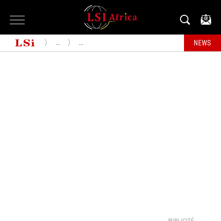
...
...
NEWS