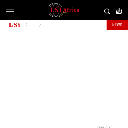
...
...
NEWS