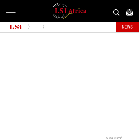
...
...
NEWS