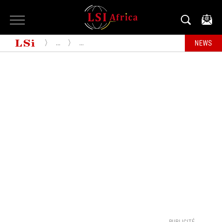
...
...
NEWS