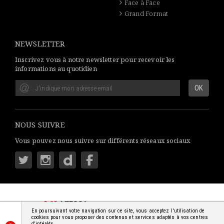
Face à Face
Grand Format
NEWSLETTER
Inscrivez vous à notre newsletter pour recevoir les
informations au quotidien
NOUS SUIVRE
Vous pouvez nous suivre sur différents réseaux sociaux
LSI
AFRICA
: S'INFORMER SIMPLEMENT
En poursuivant votre navigation sur ce site, vous acceptez l'utilisation de
© 2018-2026 - TOUS DROITS RÉSERVÉS
cookies pour vous proposer des contenus et services adaptés à vos centres
d'intérêts.