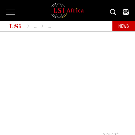
...
...
NEWS