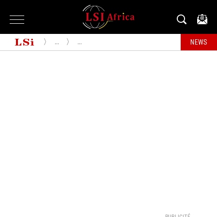
...
...
NEWS