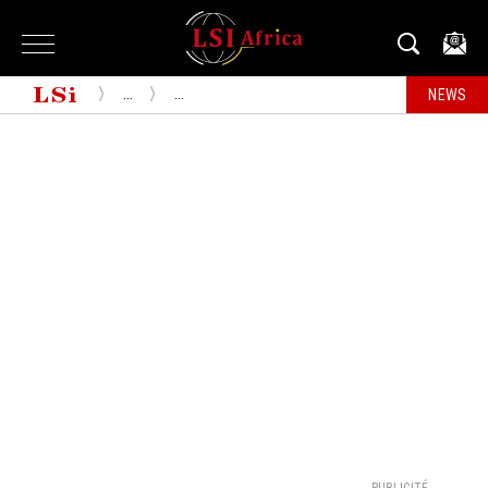
...
...
NEWS