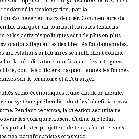
is de l’opposition et d’organisations de la société
 condamné la prolongation, par la
rait dû s’achever en mars dernier. Commentaire du
 semble marquer un tournant dans les tensions
n et les activités politiques sont de plus en plus
violations flagrantes des libertés fondamentales.
es arrestations arbitraires se multiplient comme
elon la néo-dictature, ourdiraient des intrigues
libre, dont les officiers traquent toutes les formes
émises sur le territoire et à l’étranger.
icultés socio-économiques d’une ampleur inédite,
ouveau système prébendier dont les bénéficiaires se
urpé. Pendant ce temps, la question sécuritaire
ouvrir les voix qui refusent d’admettre le fait
les putschistes projettent de temps à autre, vers
stes néo-panafricanistes et pseudo