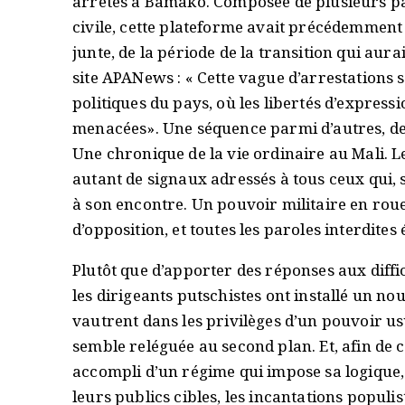
arrêtés à Bamako. Composée de plusieurs part
civile, cette plateforme avait précédemment
junte, de la période de la transition qui au
site APANews : « Cette vague d’arrestations
politiques du pays, où les libertés d’expressio
menacées». Une séquence parmi d’autres, des
Une chronique de la vie ordinaire au Mali. L
autant de signaux adressés à tous ceux qui, s
à son encontre. Un pouvoir militaire en roue 
d’opposition, et toutes les paroles interdites 
Plutôt que d’apporter des réponses aux diff
les dirigeants putschistes ont installé un n
vautrent dans les privilèges d’un pouvoir us
semble reléguée au second plan. Et, afin de c
accompli d’un régime qui impose sa logique, 
leurs publics cibles, les incantations populi