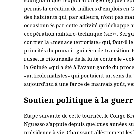
soulignant que l'exploration géologique repr
permis la création de milliers d'emplois en G
des habitants qui, par ailleurs, n’ont pas m
occasionnés par cette activité qui échappe a
coopération militaro-technique (sic)», Serg
contrer la «menace terroriste» qui, faut-il le
priorités du pouvoir guinéen de transition. 
russe, la ritournelle de la lutte contre le «
la Guinée «qui a été à l'avant-garde du proc
«anticolonialistes» qui portaient un sens du
aujourd’hui à une farce de mauvais goût, ve
Soutien politique à la guer
Etape suivante de cette tournée, le Congo B
Nguesso s’appuie depuis quelques années su
présidence à vie. Chaussant allègrement les 