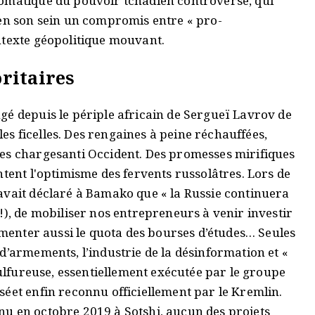
lomatique du pouvoir tchadien controversé, qui
 en son sein un compromis entre « pro-
ntexte géopolitique mouvant.
ritaires
gé depuis le périple africain de Sergueï Lavrov de
s ficelles. Des rengaines à peine réchauffées,
les chargesanti Occident. Des promesses mirifiques
ntent l'optimisme des fervents russolâtres. Lors de
avait déclaré à Bamako que « la Russie continuera
!), de mobiliser nos entrepreneurs à venir investir
ugmenter aussi le quota des bourses d’études… Seules
d’armements, l’industrie de la désinformation et «
sulfureuse, essentiellement exécutée par le groupe
séet enfin reconnu officiellement par le Kremlin.
u en octobre 2019 à Sotshi, aucun des projets