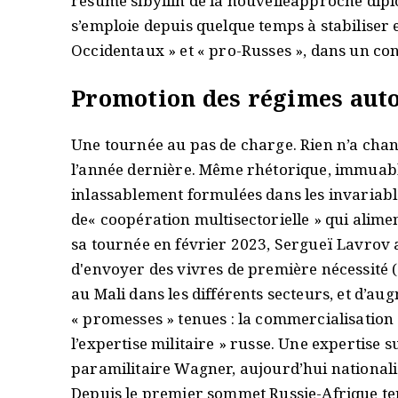
résumé sibyllin de la nouvelleapproche dip
s’emploie depuis quelque temps à stabiliser
Occidentaux » et « pro-Russes », dans un co
Promotion des régimes auto
Une tournée au pas de charge. Rien n’a chan
l’année dernière. Même rhétorique, immuable
inlassablement formulées dans les invariab
de« coopération multisectorielle » qui alime
sa tournée en février 2023, Sergueï Lavrov 
d'envoyer des vivres de première nécessité (
au Mali dans les différents secteurs, et d’a
« promesses » tenues : la commercialisation 
l’expertise militaire » russe. Une expertise 
paramilitaire Wagner, aujourd’hui nationali
Depuis le premier sommet Russie-Afrique ten