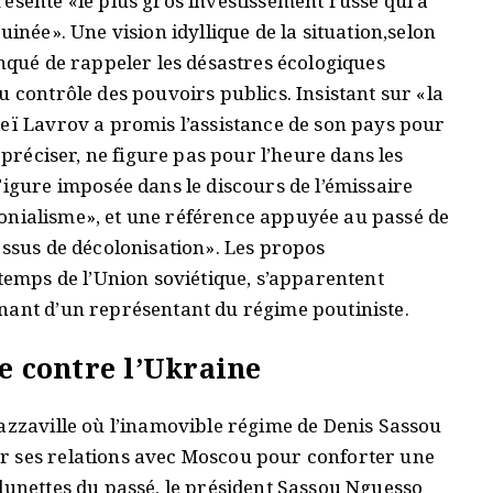
ésente «le plus gros investissement russe qui a
uinée». Une vision idyllique de la situation,selon
anqué de rappeler les désastres écologiques
u contrôle des pouvoirs publics. Insistant sur «la
ueï Lavrov a promis l’assistance de son pays pour
 préciser, ne figure pas pour l’heure dans les
Figure imposée dans le discours de l’émissaire
colonialisme», et une référence appuyée au passé de
essus de décolonisation». Les propos
 temps de l’Union soviétique, s’apparentent
nant d’un représentant du régime poutiniste.
re contre l’Ukraine
razzaville où l’inamovible régime de Denis Sassou
r ses relations avec Moscou pour conforter une
lunettes du passé, le président Sassou Nguesso