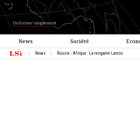
S'informer simplement
News
Société
Econ
News
Russie - Afrique : La rengaine Lavrov