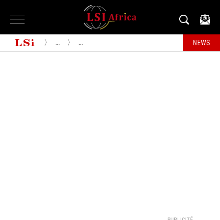
...
...
NEWS