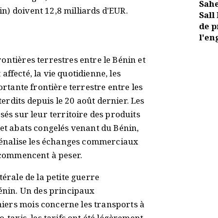
Sahe
n) doivent 12,8 milliards d'EUR.
Sall
de p
l'en
ontières terrestres entre le Bénin et
t affecté, la vie quotidienne, les
ortante frontière terrestre entre les
rdits depuis le 20 août dernier. Les
sés sur leur territoire des produits
 et abats congelés venant du Bénin,
 pénalise les échanges commerciaux
s commencent à peser.
térale de la petite guerre
Bénin. Un des principaux
iers mois concerne les transports à
-taxis, les tarifs ont été légèrement