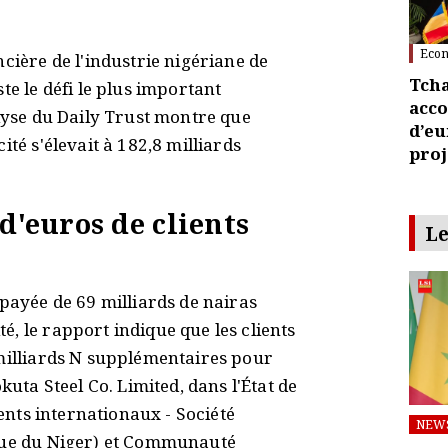
Eco
cière de l'industrie nigériane de
Tcha
te le défi le plus important
acco
alyse du Daily Trust montre que
d’eu
ité s'élevait à 182,8 milliards
proj
 d'euros de clients
Le
mpayée de 69 milliards de nairas
, le rapport indique que les clients
 milliards N supplémentaires pour
kuta Steel Co. Limited, dans l'État de
ients internationaux - Société
NEW
ique du Niger) et Communauté