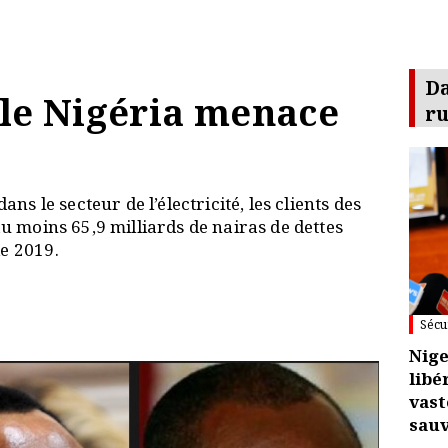
D
 le Nigéria menace
r
ans le secteur de l’électricité, les clients des
au moins 65,9 milliards de nairas de dettes
de 2019.
Sécu
Nige
libé
vast
sauv