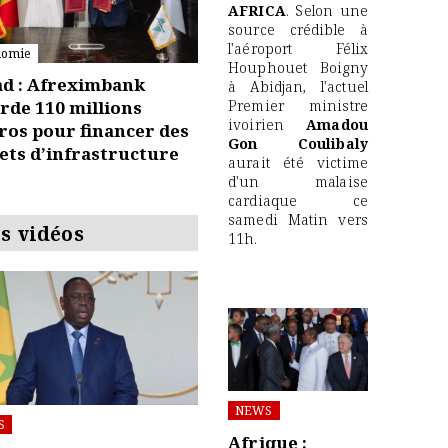
AFRICA
. Selon une
source crédible à
l'aéroport Félix
nomie
Houphouet Boigny
d : Afreximbank
à Abidjan, l'actuel
Premier ministre
rde 110 millions
ivoirien
Amadou
ros pour financer des
Gon Coulibaly
ets d’infrastructure
aurait été victime
d'un malaise
cardiaque ce
samedi Matin vers
s vidéos
11h.
NEWS
S
Afrique :