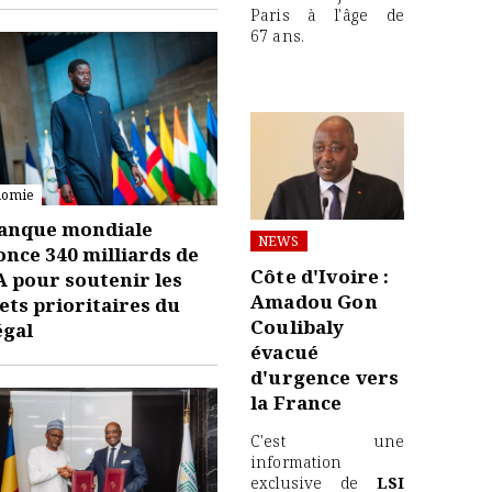
Paris à l'âge de
67 ans.
nomie
Banque mondiale
NEWS
nce 340 milliards de
Côte d'Ivoire :
 pour soutenir les
Amadou Gon
ets prioritaires du
Coulibaly
égal
évacué
d'urgence vers
la France
C'est une
information
exclusive de
LSI