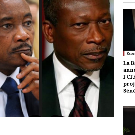
Eco
La 
anno
FCFA
proj
Sén