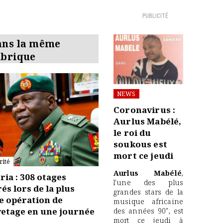
PUBLICITÉ
ans la même
ubrique
NEWS
Coronavirus :
Aurlus Mabélé,
le roi du
soukous est
mort ce jeudi
rité
Aurlus Mabélé
,
ria : 308 otages
l'une des plus
rés lors de la plus
grandes stars de la
e opération de
musique africaine
etage en une journée
des années 90", est
mort ce jeudi à