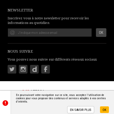
NEWSLETTER
Inscrivez vous à notre newsletter pour recevoir les
informations au quotidien
NOUS SUIVRE
Vous pouvez nous suivre sur différents réseaux sociaux
LSI
AFRICA
: S'INFORMER SIMPLEMENT
En poursuivant votre navigation sur ce site, vous acceptez l'utilisation de
© 2018-2026 - TOUS DROITS RÉSERVÉS
cookies pour vous proposer des contenus et services adaptés à vos centres
d'intérêts.
EN SAVOIR PLUS
OK