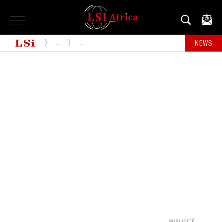
...
...
NEWS