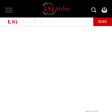
...
...
NEWS