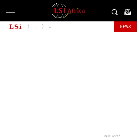
...
...
NEWS