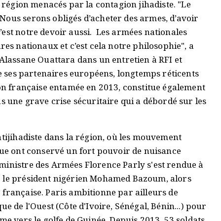
a région menacés par la contagion jihadiste. "Le
Nous serons obligés d’acheter des armes, d’avoir
’est notre devoir aussi. Les armées nationales
res nationaux et c’est cela notre philosophie", a
 Alassane Ouattara dans un entretien à RFI et
de ses partenaires européens, longtemps réticents
ion française entamée en 2013, constitue également
ns une grave crise sécuritaire qui a débordé sur les
ntijihadiste dans la région, où les mouvement
que ont conservé un fort pouvoir de nuisance
ministre des Armées Florence Parly s'est rendue à
c le président nigérien Mohamed Bazoum, alors
 française. Paris ambitionne par ailleurs de
ue de l'Ouest (Côte d'Ivoire, Sénégal, Bénin...) pour
me vers le golfe de Guinée. Depuis 2013, 53 soldats