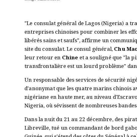
"Le consulat général de Lagos (Nigeria) a tr
entreprises chinoises pour combiner les effor
libérés sains et saufs", affirme un communiq
site du consulat. Le consul général,
Chu Ma
leur retour en
Chine
et a souligné que "la p
transfrontalière est un lourd problème" dan
Un responsable des services de sécurité nig
d'anonymat que les quatre marins chinois av
nigériane en haute mer, au niveau d'Escravos"
Nigeria, où sévissent de nombreuses bandes 
Dans la nuit du 21 au 22 décembre, des pira
Libreville, tué un commandant de bord gabon
Guinée, qui s'étend des côtes du Sénégal à ce