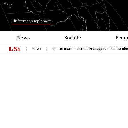
S'informer simplement
News
Société
Econ
News
Quatre marins chinois kidnappés mi-décembre