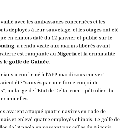
availlé avec les ambassades concernées et les
ts déployés à leur sauvetage, et les otages ont été
ué en chinois daté du 12 janvier et publié sur le
oming
, a rendu visite aux marins libérés avant
iraterie est rampante au
Nigeria
et la criminalité
s le
golfe de Guinée
.
érians a confirmé à l'AFP mardi sous couvert
aient été "sauvés par une force conjointe
, au large de l'Etat de Delta, coeur pétrolier du
criminelles.
tes avaient attaqué quatre navires en rade de
ais et enlevé quatre employés chinois. Le golfe de
lles de l'Angola en passant par celles du Nigeria,