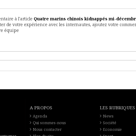
aire à l'article
Quatre marins chinois kidnappés mi-décembr
fiter de votre expérience avec les internautes, ajoutez votre commen
tre équipe
A PROPOS
LES RUBRIQUES
Agenda
News
Qui sommes-nous
Société
Nous contacter
Economie
 externes
Plan du site
Sport