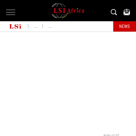
...
...
NEWS