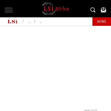
...
...
NEWS