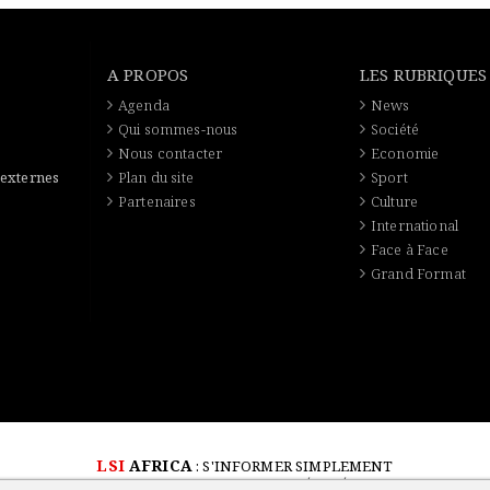
A PROPOS
LES RUBRIQUES
Agenda
News
Qui sommes-nous
Société
Nous contacter
Economie
 externes
Plan du site
Sport
Partenaires
Culture
International
Face à Face
Grand Format
LSI
AFRICA
: S'INFORMER SIMPLEMENT
© 2018-2026 - TOUS DROITS RÉSERVÉS