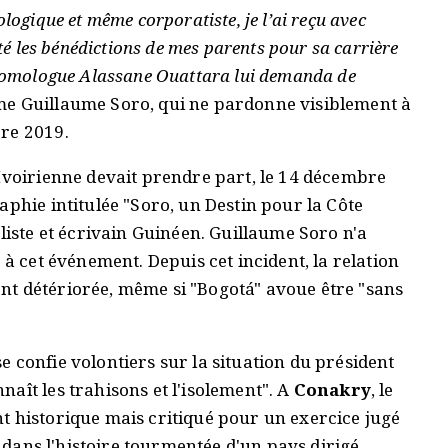
logique et même corporatiste, je l’ai reçu avec
té les bénédictions de mes parents pour sa carrière
 homologue Alassane Ouattara lui demanda de
rme Guillaume Soro, qui ne pardonne visiblement à
bre 2019.
 Ivoirienne devait prendre part, le 14 décembre
aphie intitulée "Soro, un Destin pour la Côte
liste et écrivain Guinéen. Guillaume Soro n'a
 à cet événement. Depuis cet incident, la relation
nt détériorée, même si "Bogotá" avoue être "sans
e confie volontiers sur la situation du président
aît les trahisons et l'isolement". A
Conakry
, le
t historique mais critiqué pour un exercice jugé
t dans l'histoire tourmentée d'un pays dirigé