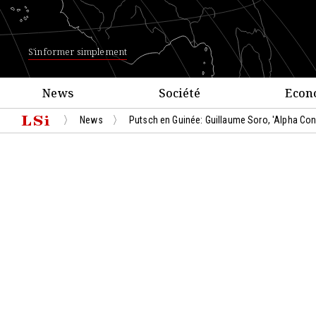
S'informer simplement
News
Société
Econ
News
Putsch en Guinée: Guillaume Soro, 'Alpha Con