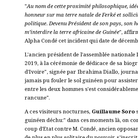
"
Au nom de cette proximité philosophique, idéo
honneur sur ma terre natale de Ferké et sollici
politique. Devenu Président de son pays, son
m’interdire la terre africaine de Guinée
", affi
Alpha Condé cet incident qui date de décem
L'ancien président de l'assemblée nationale
2019, à la cérémonie de dédicace de sa biogr
d'Ivoire", signée par Ibrahima Diallo, journa
jamais pu fouler le sol guinéen pour assister
entre les deux hommes s'est considérableme
rancune".
A ces visiteurs nocturnes,
Guillaume Soro
s
guinéen déchu:" dans ces moments là, on conn
coup d'Etat contre M. Condé, ancien opposan
de plus en plus solitaire du pouvoir, s'inscri