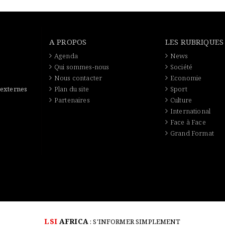
A PROPOS
LES RUBRIQUES
Agenda
News
Qui sommes-nous
Société
Nous contacter
Economie
 externes
Plan du site
Sport
Partenaires
Culture
International
Face à Face
Grand Format
LSI
AFRICA
: S'INFORMER SIMPLEMENT