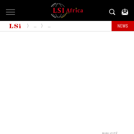
...
...
NEWS