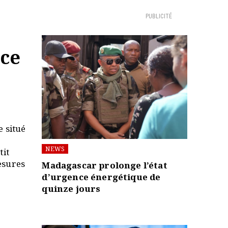
PUBLICITÉ
nce
e situé
NEWS
tit
esures
Madagascar prolonge l’état
d’urgence énergétique de
quinze jours