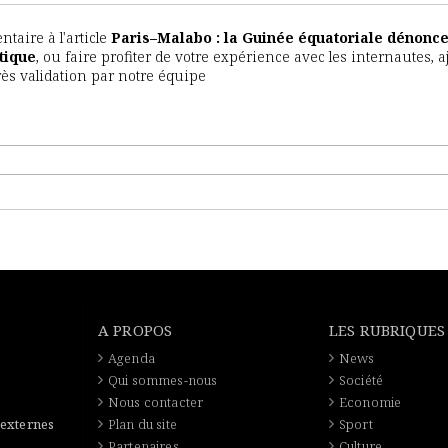
aire à l'article
Paris–Malabo : la Guinée équatoriale dénonc
tique
, ou faire profiter de votre expérience avec les internautes, a
rès validation par notre équipe
A PROPOS
LES RUBRIQUES
Agenda
News
Qui sommes-nous
Société
Nous contacter
Economie
 externes
Plan du site
Sport
Partenaires
Culture