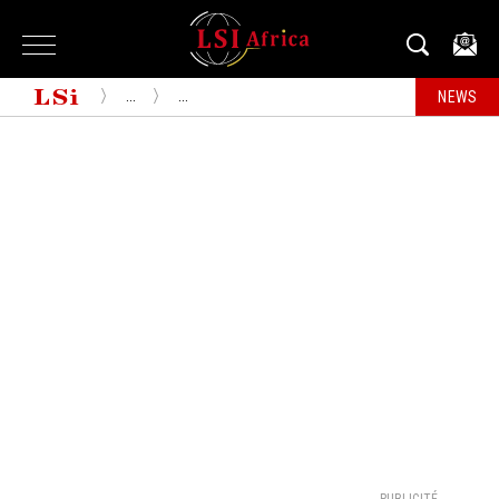
...
...
NEWS