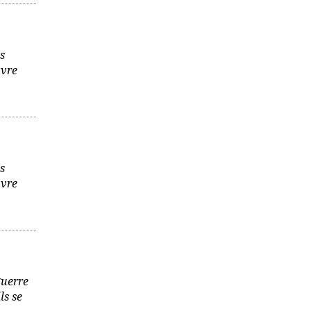
s
uvre
s
uvre
guerre
ls se