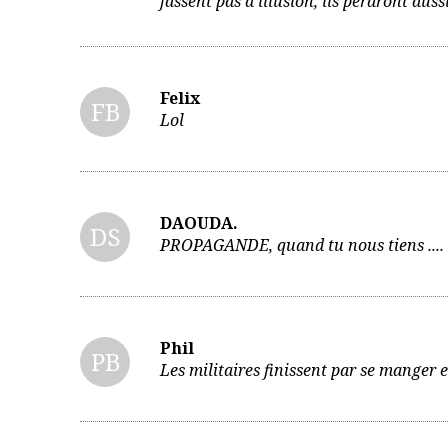
fassent pas d'illusion, ils perdront aus
Felix
FB
Lol
DAOUDA.
DS
PROPAGANDE, quand tu nous tiens ....
Phil
PB
Les militaires finissent par se manger 