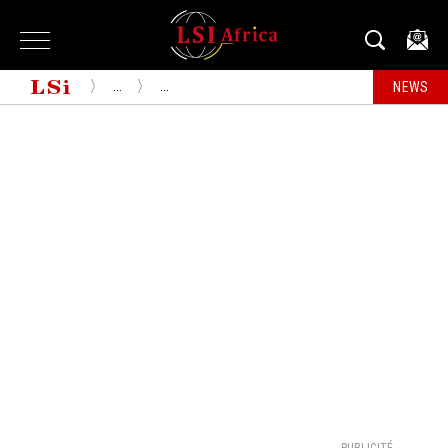
...
...
NEWS