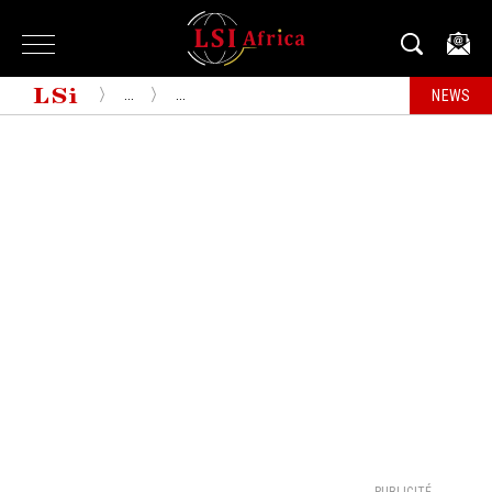
...
...
NEWS