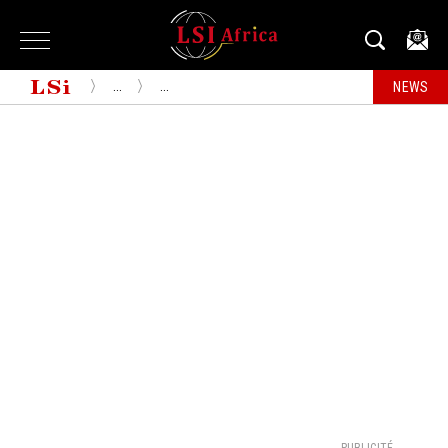
...
...
NEWS