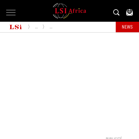
...
...
NEWS