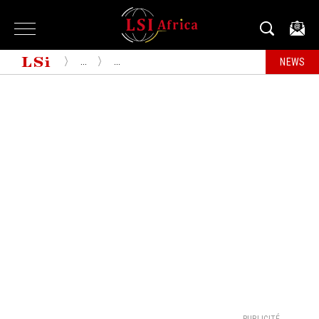
...
...
NEWS