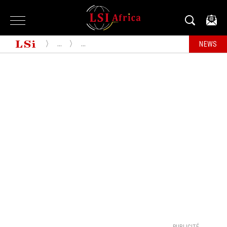
...
...
NEWS