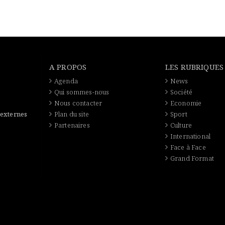
A PROPOS
LES RUBRIQUES
Agenda
News
Qui sommes-nous
Société
Nous contacter
Economie
 externes
Plan du site
Sport
Partenaires
Culture
International
Face à Face
Grand Format