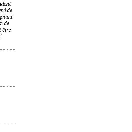
sident
rmé de
gagnant
in de
t être
i