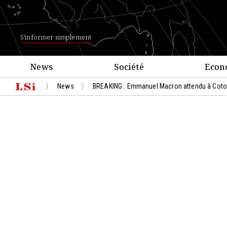
S'informer simplement
News
Société
Econ
News
BREAKING : Emmanuel Macron attendu à Cotono